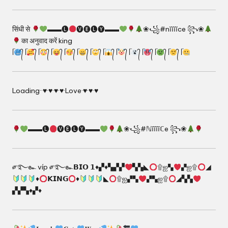
सिंधी से
▬▬🅛
🅥🅔🅛🅨▬▬
❀꧁#nĭĭĭĭce ꧂❀
का अनुवाद करें king
ᥬ
᭄ ᥬ
᭄ ᥬ
᭄ ᥬ
᭄ ᥬ
᭄ ᥬ
᭄ ᥬ
᭄ ᥬ
᭄ ᥬ
᭄ ᥬ
᭄ ᥬ
᭄ ᥬ
᭄ ᥬ
᭄ ᥬ
Loading··♥·♥·♥·♥·Love·♥·♥·♥
▬▬🅛
🅥🅔🅛🅨▬▬
❀꧁#ℕĭĭĭĭℂe ꧂❀
༗࿐๛ víp ༗࿐๛𝗕𝗜𝗢 𝟭
♦️
▞
♦️
▚▞▞
▚▚◣
۩ஐ▚
▞ஐ۩
◢
♦️
𝗞𝗜𝗡𝗚
♦️
◣
۩ஐ▞▚
▞▚ஐ۩
◢▚▚
▞▞▚
♦️
▞
♦️