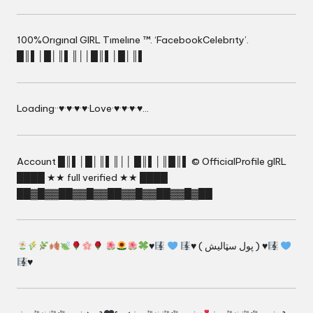
100%Orıgınal GIRL Tımelıne ™. ‘FacebookCelebrıty’.
█║▌│█│║▌║││█║▌│█│║▌
Loading··♥·♥·♥·♥·Love·♥·♥·♥·♥…
Account █║▌│█│║▌║││ █║▌│║█║▌ © OfficialProfile gIRL
████ ★★ full verified ★★ ████
██▓█▓▓██▓▓█▓▓██▓▓█▓▓██▓▓█▓██
♥
♥ ( پول سټالیش ) ♥
♥