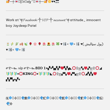
─┼
★ɭ❍v⃟əɭɣ “★
┼─
♥️
♥️
Work at ༆𝓕𝓪𝓬𝓮𝓫𝓸𝓸𝓴 ༒𝓥𝓘𝓟 ༒𝓪𝓬𝓬𝓸𝓾𝓷𝓽 ༆ attitude_ innocent
boy Jaydeep Patel
♥
<
>
♥( پول سټالیش)
♥
<
>
༗࿐๛ víp ༗࿐๛𝗕𝗜𝗢 𝟭
♦️
▞
♦️
▚▞▞
▚▚◣
۩ஐ▚
▞ஐ۩
◢
♦️
𝗞𝗜𝗡𝗚
♦️
◣
۩ஐ▞▚
▞▚ஐ۩
◢▚▚
▞▞▚
♦️
▞
♦️
𝐀⃢
⃝࿇࿇⃝
⃢𝐁⃢
⃝࿇࿇⃝
⃢𝐂⃢
⃝࿇࿇⃝
⃢𝐄⃢
⃝࿇࿇⃝
⃢𝐅⃢
⃝࿇࿇⃝
⃢𝐆⃢
⃝࿇