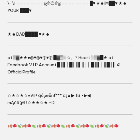
\٠\l ========ஜ۩۞۩ஜ======== █♥ ★ ♣ IM██♥ ★ ♣
YOUR ███♥
★ ♣ DAD████ ♥★ ♣
at ▒▓★★●◎♥◎♥◎♥◎ █▓▒░ ☆。° Hëärt ░▒▓█★ at
Facebook V.I.P Account █║▌│█│║▌║││ █║▌│║█║▌ ©
OfficialProfile
☆★☆★☆vVIP ąćçøůñť*** āț▲▶ fB •▶◀
mĄňâğƏř☆★★☆★:-D