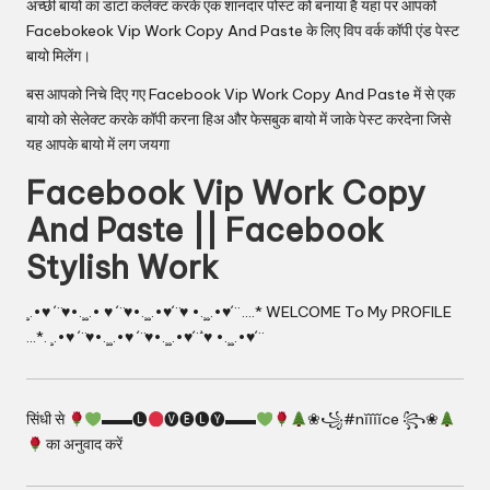
अच्छी बायो का डाटा कलेक्ट करके एक शानदार पोस्ट को बनाया है यहां पर आपको
Facebokeok Vip Work Copy And Paste के लिए विप वर्क कॉपी एंड पेस्ट
बायो मिलेंग।
बस आपको निचे दिए गए Facebook Vip Work Copy And Paste में से एक
बायो को सेलेक्ट करके कॉपी करना हिअ और फेसबुक बायो में जाके पेस्ट करदेना जिसे
यह आपके बायो में लग जयगा
Facebook Vip Work Copy
And Paste || Facebook
Stylish Work
¸.•♥ ´¨♥•.¸¸.• ♥ ´¨♥•.¸¸.•♥´¨♥ •.¸¸.•♥´¨ ….* WELCOME To My PROFILE
…*. ¸.•♥ ´¨♥•.¸¸.•♥ ´¨♥•.¸¸.•♥´¨`♥ •.¸¸.•♥´¨
सिंधी से
▬▬🅛
🅥🅔🅛🅨▬▬
❀꧁#nĭĭĭĭce ꧂❀
का अनुवाद करें