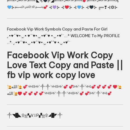
﷽ ◣⊰
⊱◢﷽
﷽⊰
⊱﷽
⊰
⊱ ⊰
⊱ ⊰
⊱ ⊰
⊱ ╔═❣⊰❂⊱
Facebook Vip Work Symbols Copy and Paste For Girl
¸.•♥ ´¨♥•.¸¸.• ♥ ´¨♥•.¸¸.•♥´¨♥ •.¸¸.•♥´¨ ….* WELCOME To My PROFILE
…*. ¸.•♥ ´¨♥•.¸¸.•♥ ´¨♥•.¸¸.•♥´¨`♥ •.¸¸.•♥´¨
Facebook Vip Work Copy
Love Text Copy and Paste ||
fb vip work copy love
الله
༺༻༒༒༺༻
༻༒༺
الله
༺༻༒༒༺༻
༻༒༺
༒◥█◣۩ஐ▚V.I.P▞ஐ۩◢█◤༒