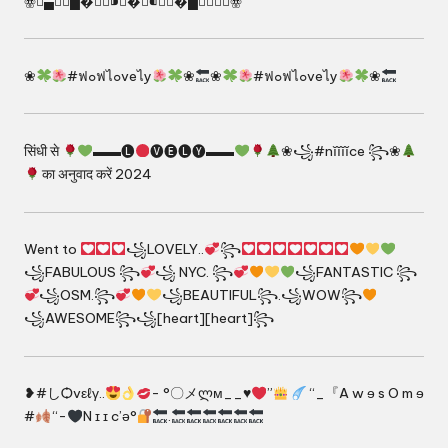
ꙮ⃢▄▆▇█�⃢✿⁍⃢�⃢⁌✿⃢�█▇▆▄⃢ꙮ
❀
#ฟ๐ฟไ๐veไy
❀
❀
#ฟ๐ฟไ๐veไy
❀
सिंधी से
▬▬🅛
🅥🅔🅛🅨▬▬
❀꧁#nĭĭĭĭce ꧂❀
का अनुवाद करें 2024
Went to
꧁LOVELY..
꧂
꧁FABULOUS ꧂
꧁ NYC. ꧂
꧁FANTASTIC ꧂
꧁OSM.꧂
꧁BEAUTIFUL꧂.꧁WOW꧂
꧁AWESOME꧂꧁[heart][heart]꧂
❥#しѺvεℓγ..
- °〇メლм__♥
”
“_『A w ɘ s O m ɘ
#
“-
N ɪ ɪ c’ə°
.