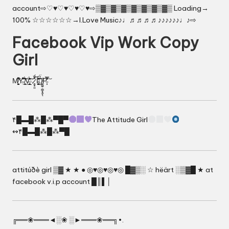
account⇨♡♥♡♥♡♥♡♥⇨▒▓▒▓▒▓▒▓▒▓▒▓▒▓▒ Loading→
100% ☆☆☆☆☆☆→I.Love Music♪♩♬♬♬♬♪♪♪♪♪♪♩♪⇨
Facebook Vip Work Copy
Girl
M̸̭̖̝̯̯͓̞̬̬͌̃̾͆Y̵͗̾͋̈̄͛͜͝ ̸̛̙͙̘͗̐́͊̄͐͝V̵̬̘͓̲͉̹̍́͂̈͛̈͘̕͘͝♡̷̻͓͈̓͒̈́͝I̵̛̛͓̫̘̘̹̳͐̇͊͂̈́̀͜͝♡̸͍͖̱̣͇̝͉̬̏̀̈ͅP̵̛̜͕̿͑̇̀̍͒͠
۴█▬█⁂█⁂▀█▀
The Attitude Girl
↭۴█▬█⁂█⁂▀█
attitúðè girl ▒▓ ★ ★ ● ◎♥◎♥◎♥◎ █▓▒░ ☆ hëärt ░▒▓█ ★ at
facebook v.i.p account █║▌│
╔══❀═══◄░❀ ░►═══❀══╗•.