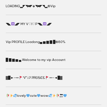
LOADING▂◤◥■◤◈◥■◤◥▂©Vip
◥◣
◢◤ MY V♡I♡P◥◣
◢◤
Vip PROFILE Loadong▄ ▅ ▆ ▇ █©80%
█ ▇ ▆ ▅ ▄ Welcome to my vip Account
▓█►─═
Ꮙ.Ꭵ.Ꭾ ᎮᏒᎧᎦᎥᏝᏋ
═─◄█▓
lovely
cute
wow