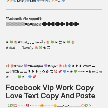
𝑳𝒐𝒗𝒆𝒍𝒚
𝑪𝒖𝒕𝒆
𝑾𝒐𝒘
FÄçêbøök VÍp ÃççoüÑt
▒▒▒▒▒▒▒▒■▨■▨▧▨■█■█■█■█■█■ █■█■█■
❀
#ฟ๐ฟ___ไ๐veไy
❀
❀
#ฟ๐ฟ___ไ๐veไy
❀
#𝑵𝒊𝒄𝒆
#𝑩𝒆𝒂𝒖𝒕𝒊𝒇𝒖𝒍
#𝒔𝒖𝒑𝒆𝒓
❥ ❥ ❥ Wow ▬
▬#NICE ▬ ▬ ❥ ❥ ❥ උ ✿ ✿
┅ ❀
┈ ┉ ┅ ━ ❀ ω ❍ ω
❀ ━ ┅ ┉
❀ ┅
Facebook Vip Work Copy
Love Text Copy And Paste
‎‎《:
——-
>——–
———
ــہہہـ٨ـــ٨ــــــ
:》‎