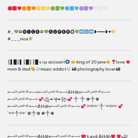
#_
♻🅝🅘🅒🅔♻
🅢🅤🅟🅔🅡♻
❥━━━❥♥
#___nice
║▌█║▌║█║║█ v.i.p account
king of 20 june
love
mom & dad
music addict
photography lover
﷽﷽Äłłāh﷽
﷽
꧁❧༆❧꧂
༒ ༒ ✾༒✾
﷽Äłłāh﷽
༺༻༒༺༻
༺༒༻ ❁༒❁ ❃༒❃
﷽Äłłāh﷽
ī Łøvě Äłłâh
الله