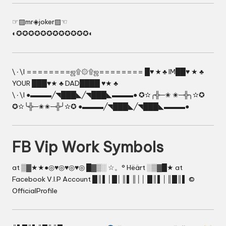
☞▨mr◈joker▨☜
◐✪✪✪✪✪✪✪✪✪✪✪✪◐
\٠\l ========ஜ۩۞۩ஜ======== █♥ ★ ♣ IM██♥ ★ ♣
YOUR ███♥★ ♣ DAD████ ♥★ ♣
\٠\l ●▬▬▬╱◥███◣╱◥███◣▬▬▬● ✪✫╭╬─✬ ✬─╬╮✫✪
✪✫╰╬─✬✬─╬╯✫✪ ●▬▬▬╱◥███◣╱◥███◣▬▬▬●
FB Vip Work Symbols
at ▒▓★★●◎♥◎♥◎♥◎ █▓▒░ ☆。° Hëärt ░▒▓█★ at
Facebook V.I.P Account █║▌│█│║▌║││ █║▌│║█║▌ ©
OfficialProfile