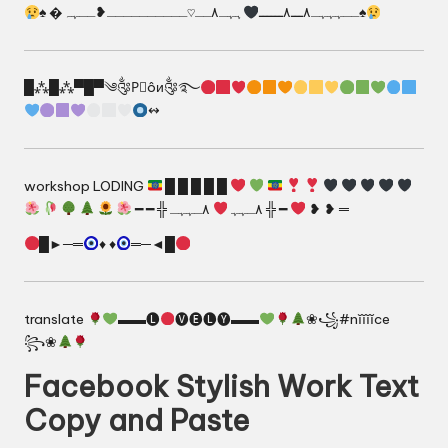
ہہـ٨ــ♡ــــــــــ❥ــہہ♠
♠ �ــہہہـ٨ـــ٨ــــــ
█⁂█⁂▀█▀༄༂P⃟ôи༂࿐
↭
workshop LODING
█ █ █ █ █
━ ━ ╬ ٨ـﮩﮩ
٨ـﮩﮩـ ╬ ━
❥ ❥ ═
█►─═
♦️
♦️
═─◄█
translate
▬▬🅛
🅥🅔🅛🅨▬▬
❀꧁#nĭĭĭĭce
꧂❀
Facebook Stylish Work Text
Copy and Paste