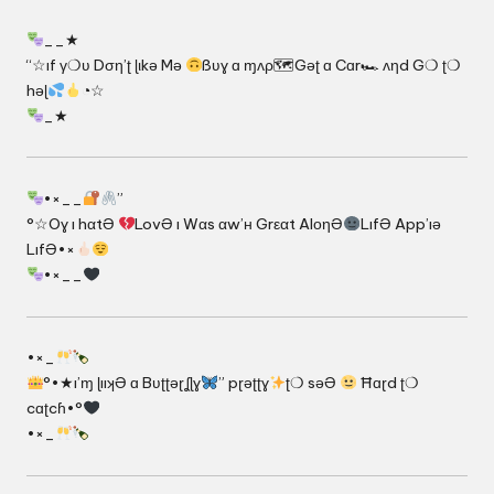
__★
“☆ıf γ❍ʋ Dση’ʈ ɭιkə Mə
ßʋɣ ɑ ɱʌρ🗺Gəʈ ɑ Cɑr🏎 ʌηd G❍ ʈ❍
həɭ
◔☆
_★
•×__
”
°☆Oɣ ı hαtƏ
LovƏ ı Wαs αw’ʜ Grεαt AlοηƏ
LıfƏ App’ıə
LıfƏ•×
•×__
•×_
°•★ı’ɱ ɭııʞƏ ɑ Bʋʈʈəɽʆɭɣ
” pɽəʈʈɣ
ʈ❍ səƏ
Ħɑɽd ʈ❍
cɑʈcɦ•°
•×_