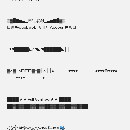
▒▓█▇▅▃▂Mř_J̤̈Ä̤N̤̈▂▃▅▇█▓▒
▧▨■Facebook_V.I.P_Account■▨▨
٠:I◥█████◣╱◥◣◥██████◣║║
▓∩▓│∩⚀⚀⚀▓∩▓│∩║║●═════♥♥♥♥══════●♥♥♥✪♥♥♥●══
═══♥♥♥♥══════●
████ ★★ Full Verified ★★ ████
██▓█▓▓██▓▓█▓▓██▓▓█▓▓██▓▓█▓██
꧁༒☬Ꭵ°᭄ᶫᵒᵛᵉᵧₒᵤ࿐♥ᵛ͢ᵎᵖ𝄟⏤ m✮͢