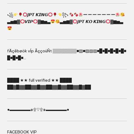
꧁
𝙅𝙋𝙏 𝙆𝙄𝙉𝙂
꧂
▃▅▆▓
𝙑𝙄𝙋
▓▆▅▃
▃▅▆▓
𝙅𝙋𝙏 𝙆𝙊 𝙆𝙄𝙉𝙂
▓▆▅▃
fÄçêbøök vÍp ÃççoüÑt ▒▒▒▒▒▒▒▒■▨■▨▧▨■█■█■█■█■█■
█■█■█■…
████ ★★ full verified ★★ ████
██▓█▓▓██▓▓█▓▓██▓▓█▓▓██▓▓█▓██
●▬▬▬▬▬๑۩♡۩๑▬▬▬▬▬●
FACEBOOK VIP