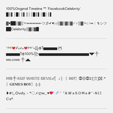
100%Orıgınal Tımelıne ™. ‘FacebookCelebrıty’.
█║▌│█│║▌║││█║▌│█│║▌
▓♥██▒▓▒☜↭↭↭↭⇜ツ彡✔♥♪♪▒▓▒▓▒▓♂♀▒▓☜↓↑↭︴↯シツ
██Celebrity▒▓▒▓█
༺
ℒℴѵℯ
༻꧁ꙮใ▅▅▅▅▅ ཊཏ
▅▅▅▅▅ใꙮ100%꧂▅▅▅▅▅▅▅▅▅▅▅▅▅▅▅▅▅▅◥◤༒
ᴡᴇʟᴄᴏᴍᴇ ༒◢◣
𝕄ℝ༒𝔸𝕊𝕀𝔽 𝕎ℍ𝕀𝕋𝔼 𝔻𝔼𝕍𝕀𝕃ꪜ〚 ꪹ 〛 〖007〗⓶⓪⓶2 [〨]㉉ :*
〖𝐆𝐄𝐍𝐈𝐔𝐒 𝐁𝐎𝐘〗 {ꪹ}
❥#しѺvεℓγ..- °〇メლм_♥
”
“『A W ɘ S O M ɘ # “-N Ɪ Ɪ
C’ə°.