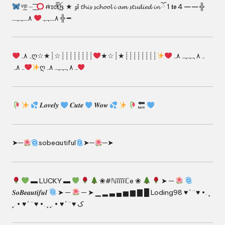
ᵛ͢ᵎᵖ ⏤ ͟͟͞͞
ғͥғɪᴄͣɪͫ͢͢͢ꫝ ★ 𝔃î 𝓽𝓱𝓲𝓼 𝓼𝓬𝓱𝓸𝓸𝓵 𝓲 𝓪𝓶 𝓼𝓽𝓾𝓭𝓲𝓮𝓭 𝓲𝓷 ོ 1 𝖙𝖔 4 ━ ━ ╬
٨ـﮩﮩـ ╬ ━
٨ـﮩﮩ
┊┊┊┊┊┊┊┊☆┊★☆
┊┊┊┊┊┊┊┊★┊☆★
ہ٨ہღہ٨ہہہہ٨ہ
ہ٨ہღہ٨ہہہہ٨ہ
𝑳𝒐𝒗𝒆𝒍𝒚
𝑪𝒖𝒕𝒆
𝑾𝒐𝒘
➤─
sobeautiful
➤─
─➤
▬ LUCKY ▬
❀#ℕĭĭĭĭℂe ❀
➤ ─
𝑺𝒐𝑩𝒆𝒂𝒖𝒕𝒊𝒇𝒖𝒍
➤ ─
─ ➤ ▁ ▂ ▃ ▄ ▅ ▆ ▇ █ Loding98 ♥ ´ ¨ ♥ •. ¸
¸. • ♥ ´ ¨ ♥ •. ¸ ¸. • ♥ ´ ¨ ♥ ک