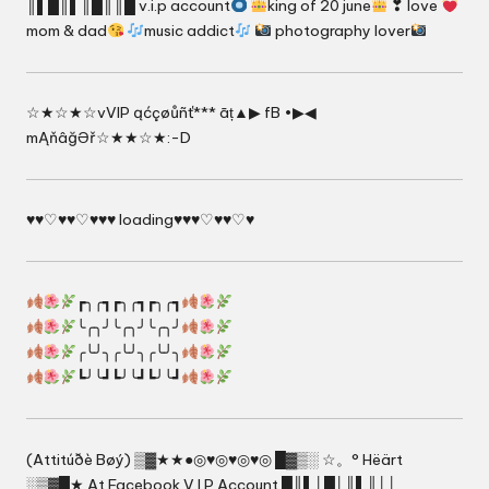
║▌█║▌║█║║█ v.i.p account
king of 20 june
❣ love
mom & dad
music addict
photography lover
☆★☆★☆vVIP ąćçøůñť*** āț▲▶ fB •▶◀
mĄňâğƏř☆★★☆★:-D
♥♥♡♥♥♡♥♥♥ loading♥♥♥♡♥♥♡♥
┏╮╭┓┏╮╭┓┏╮╭┓
╰╭╮╯╰╭╮╯╰╭╮╯
╭╰╯╮╭╰╯╮╭╰╯╮
┗╯╰┛┗╯╰┛┗╯╰┛
(Attitúðè Bøý) ▒▓★★●◎♥◎♥◎♥◎ █▓▒░ ☆。° Hëärt
░▒▓█★ At Facebook V.I.P Account █║▌│█│║▌║││