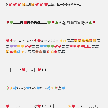
الله
عظيم
5. ⚀━❖✥◈✥❖━⚀
▬▬🅛
🅥🅔🅛🅨▬▬
❀꧁#ℕĭĭĭĭℂe ꧂❀
#_Wᵒʷ_Oˢᵐ​.
#ω​❍❍❍ω
☄
━━╬٨ـﮩﮩ
٨ـﮩﮩـ╬━
❥❥═
𝑳𝒐𝒗𝒆𝒍𝒚
𝑪𝒖𝒕𝒆
𝑾𝒐𝒘
┊┊┊┊┊┊┊┊★┊☆★
ـــــﮩـ٨ـﮩـــღــﮩ٨ﮩﮩﮩﮩــ٨ـﮩـ