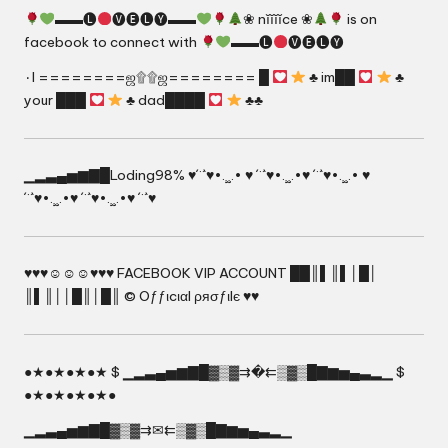
▬▬🅛
🅥🅔🅛🅨▬▬
❀ nĭĭĭĭce ❀
is on
facebook to connect with
▬▬🅛
🅥🅔🅛🅨
٠l ========ஜ۩۩ஜ======== █
♣ im██
♣
your ███
♣ dad████
♣♣
▁▂▃▄▅▆▇█Loding98% ♥´¨`♥•.¸¸.• ♥ ´¨`♥•.¸¸.•♥ ´¨`♥•.¸¸.• ♥
´¨`♥•.¸¸.•♥ ´¨`♥•.¸¸.•♥ ´¨`♥
♥♥♥☺☺☺♥♥♥ FACEBOOK VIP ACCOUNT ██║▌║▌│█│
║▌║││█║│█║ © Oƒƒιcιαl ρяσƒιlє ♥♥
●★●★●★●★ $ ▁▂▃▄▅▆▇█▓▒▓⇉�⇇▒▓▒█▇▆▅▄▃▂▁ $
●★●★●★●★●
▁▂▃▄▅▆▇█▓▒▓⇉✉⇇▒▓▒█▇▆▅▄▃▂▁