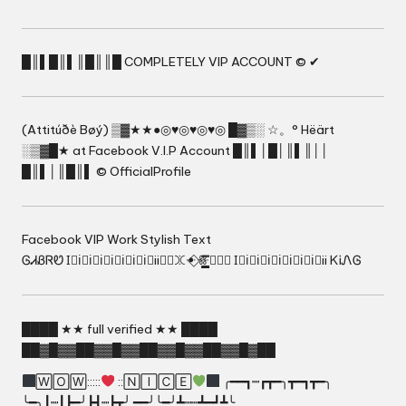
█║▌█║▌║█║║█ COMPLETELY VIP ACCOUNT © ✔
(Attitúðè Bøý) ▒▓★★●◎♥◎♥◎♥◎ █▓▒░ ☆。° Hëärt
░▒▓█★ at Facebook V.I.P Account █║▌│█│║▌║││
█║▌│║█║▌ © OfficialProfile
Facebook VIP Work Stylish Text
ᎶᏗᏰᏒᏬ I⃟i⃟i⃟i⃟i⃟i⃟i⃟i⃟iiꖼ⃢ꖼꔹ⃟ꗥ̳̳̳̳̳̳̳̳̳̳̿̿ꔹ⃟⃣ I⃟i⃟i⃟i⃟i⃟i⃟i⃟i⃟ii ᏦᎥᏁᎶ
████ ★★ full verified ★★ ████
██▓█▓▓██▓▓█▓▓██▓▓█▓▓██▓▓█▓██
🅆🄾🅆:::::
::🄽🄸🄲🄴
╭━━┓┉┏┳━╮┳━┓┳━╮
╰━╮┃┉┃┣━╯┣┫┉┣┳╯ ━━╯╰━╯┻┉┉┻━┛┻╰