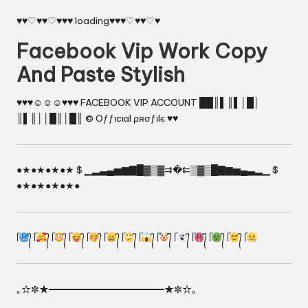
♥♥♡♥♥♡♥♥♥ loading♥♥♥♡♥♥♡♥
Facebook Vip Work Copy
And Paste Stylish
♥♥♥☺☺☺♥♥♥ FACEBOOK VIP ACCOUNT ██║▌║▌│█│
║▌║││█║│█║ © Oƒƒιcιαl ρяσƒιlє ♥♥
●★●★●★●★ $ ▁▂▃▄▅▆▇█▓▒▓⇉�⇇▒▓▒█▇▆▅▄▃▂▁ $
●★●★●★●★●
ᥬ
᭄ ᥬ
᭄ ᥬ
᭄ ᥬ
᭄ ᥬ
᭄ ᥬ
᭄ ᥬ
᭄ ᥬ
᭄ ᥬ
᭄ ᥬ
᭄ ᥬ
᭄ ᥬ
᭄ ᥬ
᭄ ᥬ
｡☆✼★━━━━━━━━━━━━★✼☆｡