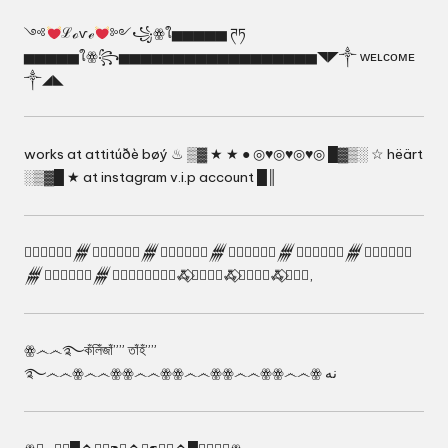
༺
ℒℴѵℯ
༻꧁ꙮใ▅▅▅▅▅ ཊཏ
▅▅▅▅▅ใꙮ꧂▅▅▅▅▅▅▅▅▅▅▅▅▅▅▅▅▅▅◥◤༒ ᴡᴇʟᴄᴏᴍᴇ
༒◢◣
works at attitúðè bøý ♨ ▒▓ ★ ★ ● ◎♥◎♥◎♥◎ █▓▒░ ☆ hëärt
░▒▓█ ★ at instagram v.i.p account █║
❮⃝⃟⃝❰⃝𒁂❮⃝⃟⃝❰⃝𒁂❮⃝⃟⃝❰⃝𒁂❮⃝⃟⃝❰⃝𒁂❮⃝⃟⃝❰⃝𒁂❮⃝⃟⃝❰⃝
𒁂❮⃝⃟⃝❰⃝𒁂❮⃝⃟⃝❰⃝⃣⃟ꗈ⃟ꗈ⃟⃣⃟ꗈ⃟ꗈ⃟⃣⃟ꗈ⃟ꗈ⃟⃣,
‎ꙮ෴෴࿐কঁলিঁজাঁ”” তাঁহঁ””
࿐෴෴ꙮ෴෴ꙮꙮ෴෴ꙮꙮ෴෴ꙮꙮ෴෴ꙮꙮ෴෴ꙮ ﻧﻪ