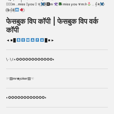
≛⃝🅺m …miss 𝄟you ⏤ ✮͢
⃟≛⃝🅺m
i miss you ☣m✰
… 𝄟✮͢
≛⃝k𝄟✮⃝
फेसबुक विप कॉपी | फेसबुक विप वर्क
कॉपी
◄ ■ █
█ ■ ►
\٠\:l ◐✪✪✪✪✪✪✪✪✪✪✪✪◐
☞▨mr◈joker▨☜
◐✪✪✪✪✪✪✪✪✪✪✪✪◐