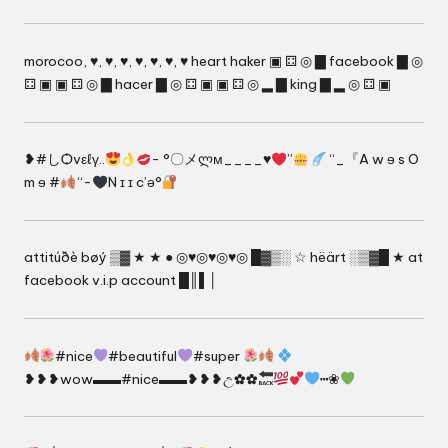
morocoo, ♥, ♥, ♥, ♥, ♥, ♥, ♥ heart haker ▣ ⚃ ◎ ▇ facebook ▇ ◎
⚃ ▣ ▣ ⚃ ◎ ▇ hacer ▇ ◎ ⚃ ▣ ▣ ⚃ ◎ ▂ ▇ king ▇ ▂ ◎ ⚃ ▣
❥#しѺvεℓγ..
- °〇メლм____♥
”
“_『A w ɘ s O
m ɘ #
“-
N ɪ ɪ c’ə°
attitúðè bøý ▒▓ ★ ★ ● ◎♥◎♥◎♥◎ █▓▒░ ☆ hëärt ░▒▓█ ★ at
facebook v.i.p account █║▌│
#nice
#beautiful
#super
❥❥❥wow▬▬#nice▬▬❥❥❥උ✿✿
┅❀