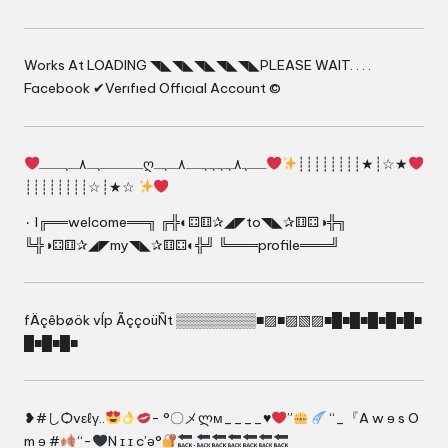
Works At LOADING ◥◣◥◣◥◣◥◣◥◣PLEASE WAIT. . . .
Facebook ✔Verıfıed Offıcıal Account ©
ـــــﮩـ٨ـﮩـــღــﮩ٨ﮩﮩﮩﮩــ٨ـﮩـ
┊┊┊┊┊┊┊┊★┊☆★
┊┊┊┊┊┊┊┊☆┊★☆
٠ l╔══welcome══╗ ╔╬◐⚃⚅✰◢◤to◥◣✰⚅⚃◑╬╗
╚╬◑⚃⚅✰◢◤my◥◣✰⚅⚃◐╬╝ ╚═══profile═══╝
fÄçêbøök vÍp ÃççoüÑt ▒▒▒▒▒▒▒▒■▨■▨▧▨■█■█■█■█■█■
█■█■█■
❥#しѺvεℓγ..
- °〇メლм____♥
”
“_『A w ɘ s O
m ɘ #
“-
N ɪ ɪ c’ə°
.