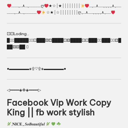
┊┊┊┊┊┊┊┊★┊☆★
ـــــﮩـ٨ـﮩـــღــﮩ٨ﮩﮩﮩﮩــ٨ـﮩـ
┊┊┊┊┊┊┊┊☆┊★☆
ـــــﮩـ٨ـﮩـــღــﮩ٨ﮩﮩﮩﮩــ٨ـﮩ
⚀⚀Loding…
█⚀⃣█████⚅⃣⚀███⚄⚃████⚀⚅████⚀⚀███⚅⃣███⚃⃣⚃█
██⚄⚄██ ⃣
●▬▬▬▬▬๑۩♡۩๑▬▬▬▬▬●
◁━━━━◈✙◈━━━━▷
Facebook Vip Work Copy
King || fb work stylish
,𝐍𝐈𝐂𝐄_𝑺𝒐𝑩𝒆𝒂𝒖𝒕𝒊𝒇𝒖𝒍