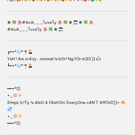
❀
#ฟ๐ฟ___ไ๐veไy
❀
❀
#ฟ๐ฟ___ไ๐veไy
❀
┏━•°
°
YsH ! 4m cr4zy , normal !s bOr! Ng fOr m33 ))
┗━•°
°
━━•°⚀
•_
S!mpL!c!Ty !s 4lsO 4 f4sh!On 3veryOne c4N’T 4ffOrD))×
•_
━━•°⚀