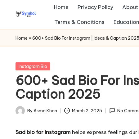
Home
Privacy Policy
About
Skip
Terms & Conditions
Education
s
to
content
y
Home
»
600+ Sad Bio For Instagram | Ideas & Caption 202
m
b
Posted
Instagram Bio
in
600+ Sad Bio For In
ol
Caption 2025
b
io
By
Asma Khan
March 2, 2025
No Comm
Posted
.c
by
Sad bio for Instagram
helps express feelings duri
o