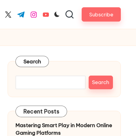
Subscribe
cebook.com
twitter.com
t.me
instagram.com
youtube.com
Search
Search
Recent Posts
Mastering Smart Play in Modern Online
Gaming Platforms