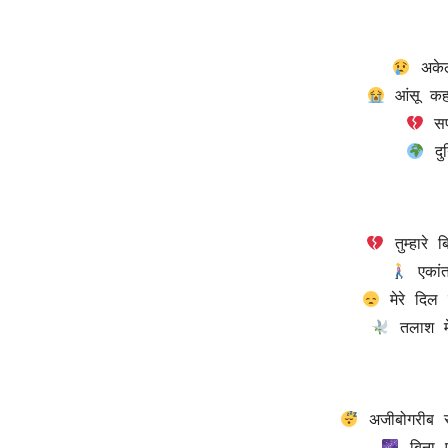
 दु
 तलाश मे