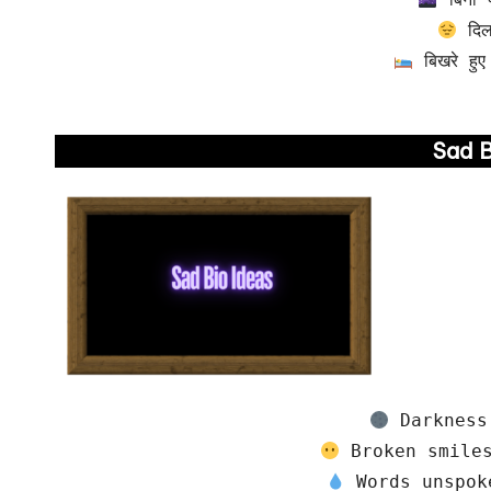
 बिखरे हु
Sad B
 Darkness
 Broken smile
 Words unspok