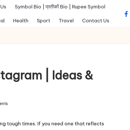
 Us
Symbol Bio | प्रतीकों Bio | Rupee Symbol
fa
al
Health
Sport
Travel
Contact Us
5
stagram | Ideas &
ents
ng tough times. If you need one that reflects